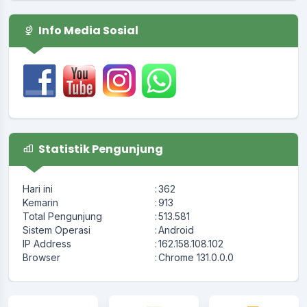
Info Media Sosial
Statistik Pengunjung
Hari ini
:
362
Kemarin
:
913
Total Pengunjung
:
513.581
Sistem Operasi
:
Android
IP Address
:
162.158.108.102
Browser
:
Chrome 131.0.0.0