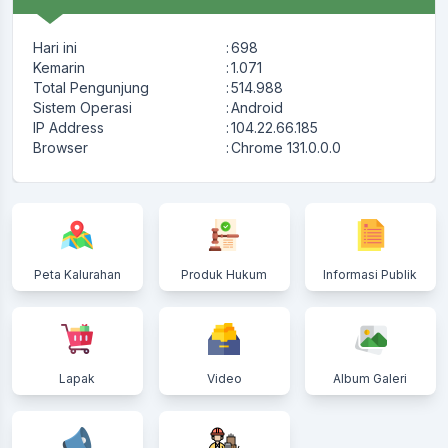
Hari ini
:
698
Kemarin
:
1.071
Total Pengunjung
:
514.988
Sistem Operasi
:
Android
IP Address
:
104.22.66.185
Browser
:
Chrome 131.0.0.0
Peta Kalurahan
Produk Hukum
Informasi Publik
Lapak
Video
Album Galeri