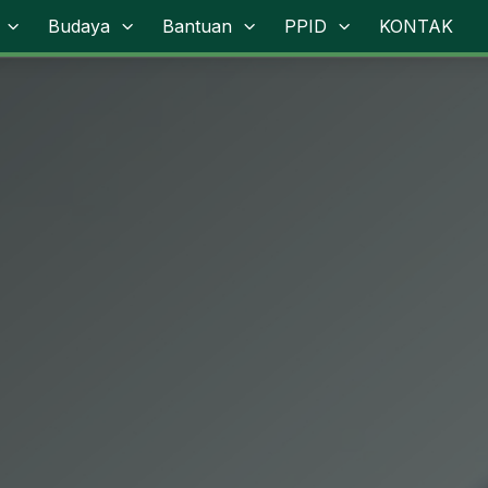
Budaya
Bantuan
PPID
KONTAK