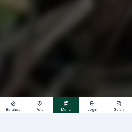
Beranda
Peta
Menu
Login
Galeri
Segoroyoso