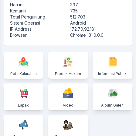
Hari ini
:
397
Kemarin
:
735
Total Pengunjung
:
512.703
Sistem Operasi
:
Android
IP Address
:
172.70.92.181
Browser
:
Chrome 131.0.0.0
Peta Kalurahan
Produk Hukum
Informasi Publik
Lapak
Video
Album Galeri