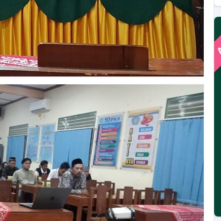
A
MIYADIANA
Lurah