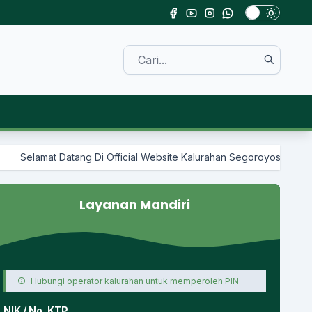
al Website Kalurahan Segoroyoso
Layanan Mandiri
Hubungi operator kalurahan untuk memperoleh PIN
NIK / No. KTP