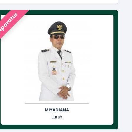
paratur
RUSGIYANTI
Jagabaya