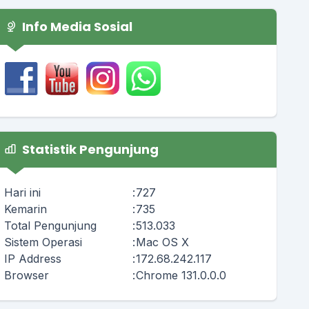
Info Media Sosial
Statistik Pengunjung
Hari ini
:
727
Kemarin
:
735
Total Pengunjung
:
513.033
Sistem Operasi
:
Mac OS X
IP Address
:
172.68.242.117
Browser
:
Chrome 131.0.0.0