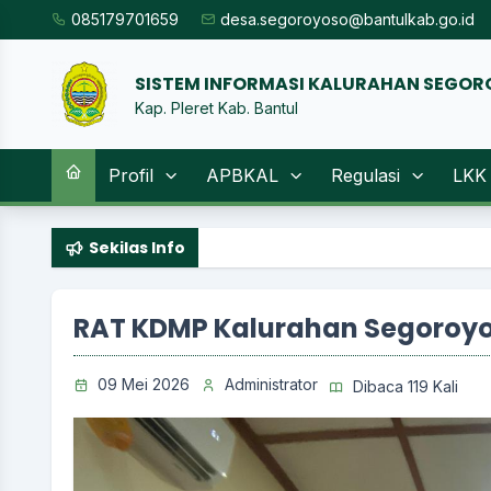
085179701659
desa.segoroyoso@bantulkab.go.id
S
|
Kap. Pleret Kab. Bantul
Profil
APBKAL
Regulasi
LKK
Sekilas Info
RAT KDMP Kalurahan Segoroyo
09 Mei 2026
Administrator
Dibaca 119 Kali