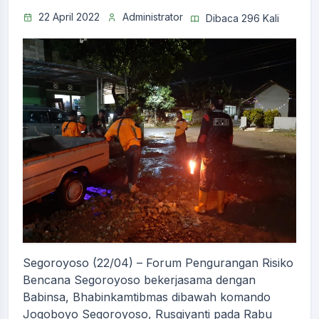
22 April 2022
Administrator
Dibaca 296 Kali
Segoroyoso (22/04) – Forum Pengurangan Risiko
Bencana Segoroyoso bekerjasama dengan
Babinsa, Bhabinkamtibmas dibawah komando
Jogoboyo Segoroyoso, Rusgiyanti pada Rabu