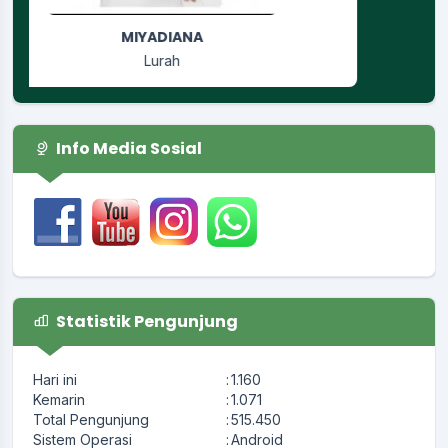
Info Media Sosial
Statistik Pengunjung
Hari ini
:
1.160
Kemarin
:
1.071
Total Pengunjung
:
515.450
Sistem Operasi
:
Android