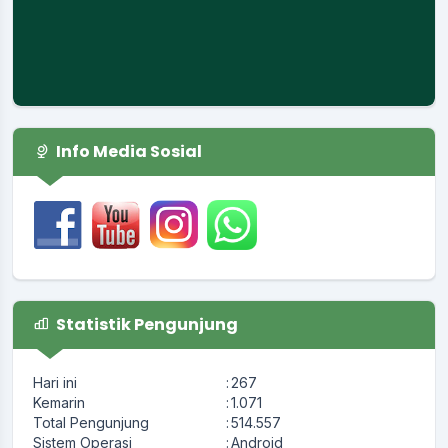
Info Media Sosial
Statistik Pengunjung
Hari ini
:
267
Kemarin
:
1.071
Total Pengunjung
:
514.557
Sistem Operasi
:
Android