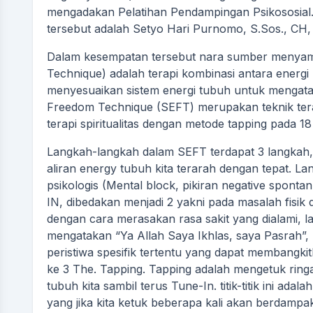
mengadakan Pelatihan Pendampingan Psikososial
tersebut adalah Setyo Hari Purnomo, S.Sos., CH,
Dalam kesempatan tersebut nara sumber menyam
Technique) adalah terapi kombinasi antara energi
menyesuaikan sistem energi tubuh untuk mengatasi
Freedom Technique (SEFT) merupakan teknik ter
terapi spiritualitas dengan metode tapping pada 18 
Langkah-langkah dalam SEFT terdapat 3 langkah, 
aliran energy tubuh kita terarah dengan tepat. La
psikologis (Mental block, pikiran negative spont
IN, dibedakan menjadi 2 yakni pada masalah fisi
dengan cara merasakan rasa sakit yang dialami, l
mengatakan “Ya Allah Saya Ikhlas, saya Pasrah”,
peristiwa spesifik tertentu yang dapat membangkit
ke 3 The. Tapping. Tapping adalah mengetuk ringan d
tubuh kita sambil terus Tune-In. titik-titik ini adalah t
yang jika kita ketuk beberapa kali akan berdampak