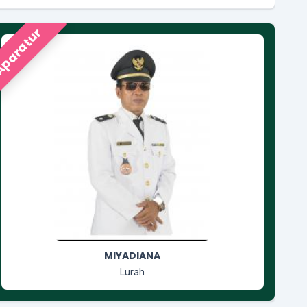
paratur
RUSGIYANTI
Jagabaya