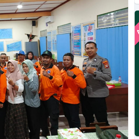
A
MIYADIANA
Lurah