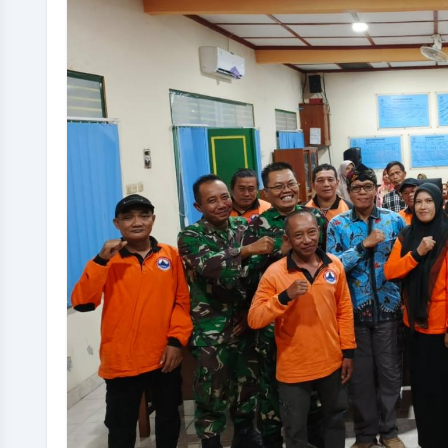
DITA DWI PAMILASARI
Tata Laksana