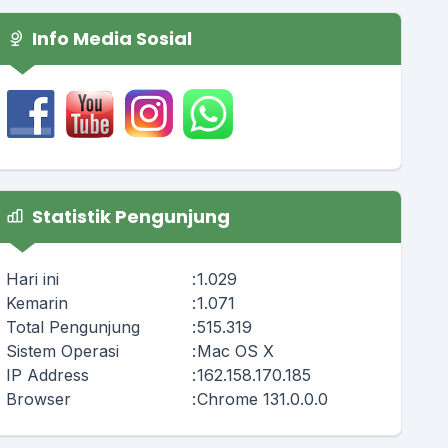
Info Media Sosial
Statistik Pengunjung
Hari ini
:
1.029
Kemarin
:
1.071
Total Pengunjung
:
515.319
Sistem Operasi
:
Mac OS X
IP Address
:
162.158.170.185
Browser
:
Chrome 131.0.0.0