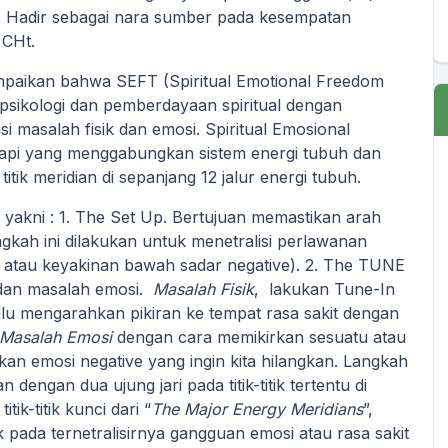
. Hadir sebagai nara sumber pada kesempatan
 CHt.
paikan bahwa SEFT (Spiritual Emotional Freedom
 psikologi dan pemberdayaan spiritual dengan
 masalah fisik dan emosi. Spiritual Emosional
api yang menggabungkan sistem energi tubuh dan
titik meridian di sepanjang 12 jalur energi tubuh.
yakni : 1. The Set Up. Bertujuan memastikan arah
ngkah ini dilakukan untuk menetralisi perlawanan
an atau keyakinan bawah sadar negative). 2. The TUNE
k dan masalah emosi.
Masalah Fisik
, lakukan Tune-In
alu mengarahkan pikiran ke tempat rasa sakit dengan
Masalah Emosi
dengan cara memikirkan sesuatu atau
kan emosi negative yang ingin kita hilangkan. Langkah
engan dua ujung jari pada titik-titik tertentu di
itik-titik kunci dari “
The Major Energy Meridians
”,
 pada ternetralisirnya gangguan emosi atau rasa sakit