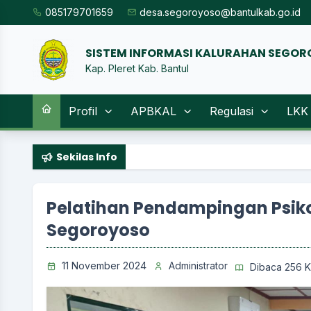
085179701659
desa.segoroyoso@bantulkab.go.id
SISTEM INF
|
Kap. Pleret Kab. Bantul
Profil
APBKAL
Regulasi
LKK
Sekilas Info
Pelatihan Pendampingan Psiko
Segoroyoso
11 November 2024
Administrator
Dibaca 256 Ka