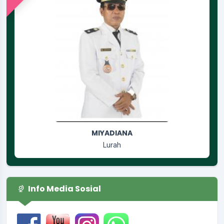
RUSGIYANTI
Jagabaya
Info Media Sosial