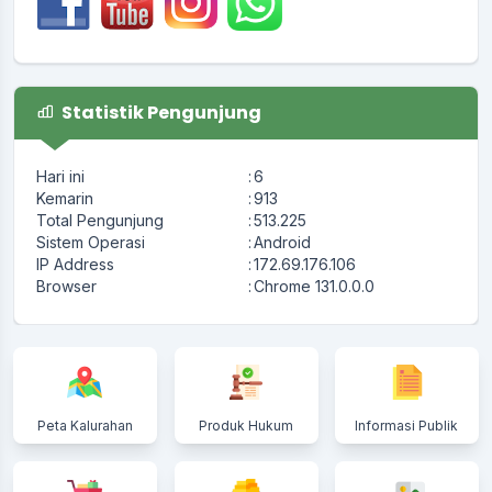
Statistik Pengunjung
Hari ini
:
6
Kemarin
:
913
Total Pengunjung
:
513.225
Sistem Operasi
:
Android
IP Address
:
172.69.176.106
Browser
:
Chrome 131.0.0.0
Peta Kalurahan
Produk Hukum
Informasi Publik