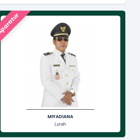
paratur
RUSGIYANTI
Jagabaya