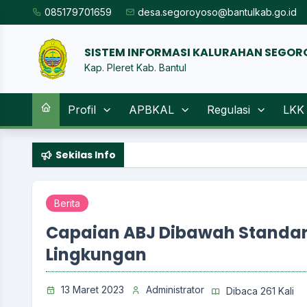
085179701659
desa.segoroyoso@bantulkab.go.id
SISTEM
|
Kap. Pleret Kab. Bantul
Profil
APBKAL
Regulasi
LKK
Sekilas Info
Berita
Capaian ABJ Dibawah Standar,
Lingkungan
13 Maret 2023
Administrator
Dibaca 261 Kali