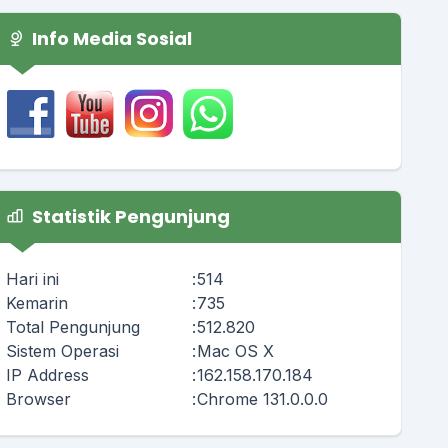
Info Media Sosial
Statistik Pengunjung
Hari ini
:
514
Kemarin
:
735
Total Pengunjung
:
512.820
Sistem Operasi
:
Mac OS X
IP Address
:
162.158.170.184
Browser
:
Chrome 131.0.0.0