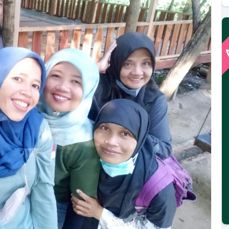
A
MIYADIANA
Lurah