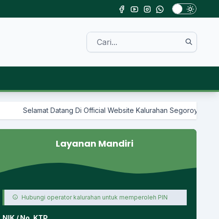
i Official Website Kalurahan Segoroyoso
Layanan Mandiri
Hubungi operator kalurahan untuk memperoleh PIN
NIK / No. KTP