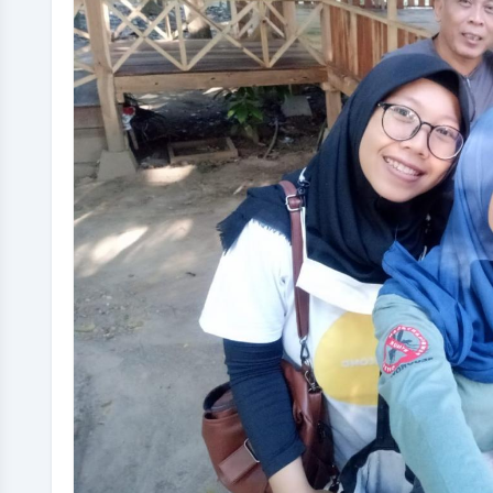
DITA DWI PAMILASARI
Tata Laksana