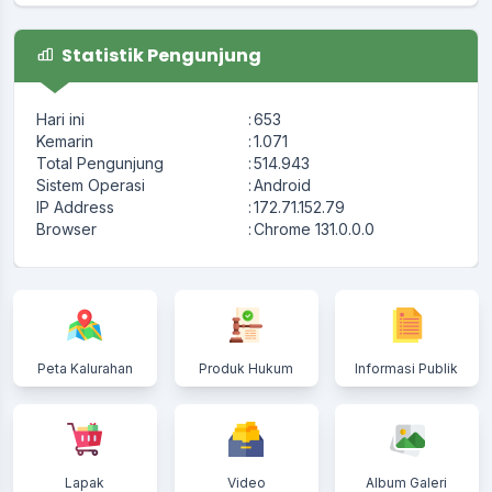
Statistik Pengunjung
Hari ini
:
653
Kemarin
:
1.071
Total Pengunjung
:
514.943
Sistem Operasi
:
Android
IP Address
:
172.71.152.79
Browser
:
Chrome 131.0.0.0
Peta Kalurahan
Produk Hukum
Informasi Publik
Lapak
Video
Album Galeri