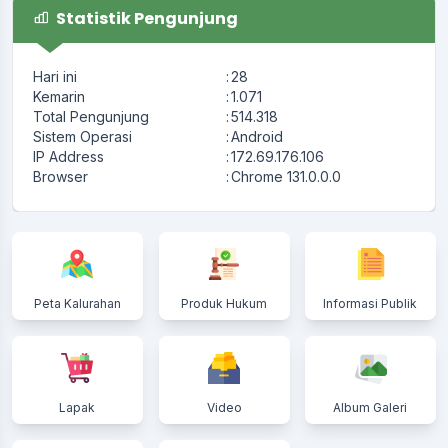
Statistik Pengunjung
Hari ini
:
28
Kemarin
:
1.071
Total Pengunjung
:
514.318
Sistem Operasi
:
Android
IP Address
:
172.69.176.106
Browser
:
Chrome 131.0.0.0
Peta Kalurahan
Produk Hukum
Informasi Publik
Lapak
Video
Album Galeri