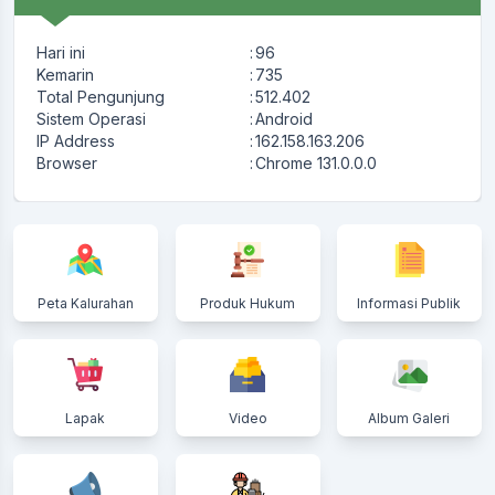
Hari ini
:
96
Kemarin
:
735
Total Pengunjung
:
512.402
Sistem Operasi
:
Android
IP Address
:
162.158.163.206
Browser
:
Chrome 131.0.0.0
Peta Kalurahan
Produk Hukum
Informasi Publik
Lapak
Video
Album Galeri