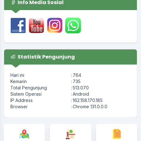
Info Media Sosial
Statistik Pengunjung
Hari ini
:
764
Kemarin
:
735
Total Pengunjung
:
513.070
Sistem Operasi
:
Android
IP Address
:
162.158.170.185
Browser
:
Chrome 131.0.0.0