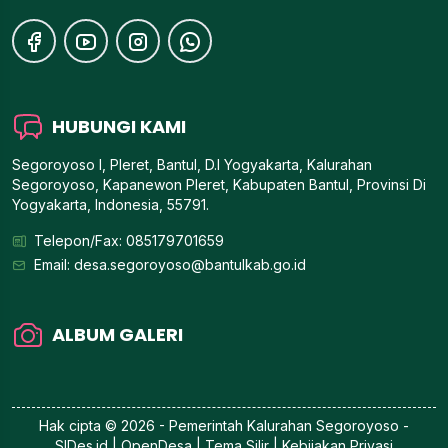
HUBUNGI KAMI
Segoroyoso I, Pleret, Bantul, D.I Yogyakarta, Kalurahan
Segoroyoso, Kapanewon Pleret, Kabupaten Bantul, Provinsi Di
Yogyakarta, Indonesia, 55791.
Telepon/Fax: 085179701659
Email:
desa.segoroyoso@bantulkab.go.id
ALBUM GALERI
Hak cipta © 2026 - Pemerintah
Kalurahan Segoroyoso
-
SIDes.id
| OpenDesa | Tema Silir |
Kebijakan Privasi