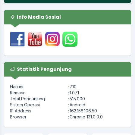
Info Media Sosial
Statistik Pengunjung
Hari ini
:
710
Kemarin
:
1.071
Total Pengunjung
:
515.000
Sistem Operasi
:
Android
IP Address
:
162.158.106.50
Browser
:
Chrome 131.0.0.0