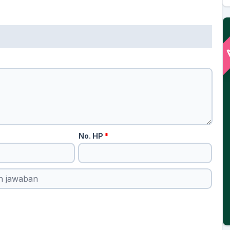
A
No. HP
*
MIYADIANA
Lurah