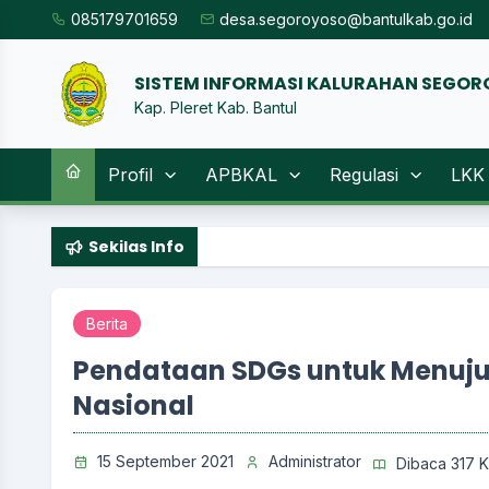
085179701659
desa.segoroyoso@bantulkab.go.id
SISTEM INFORMASI KA
|
Kap. Pleret Kab. Bantul
Profil
APBKAL
Regulasi
LKK
Sekilas Info
Berita
Pendataan SDGs untuk Menuj
Nasional
15 September 2021
Administrator
Dibaca 317 K