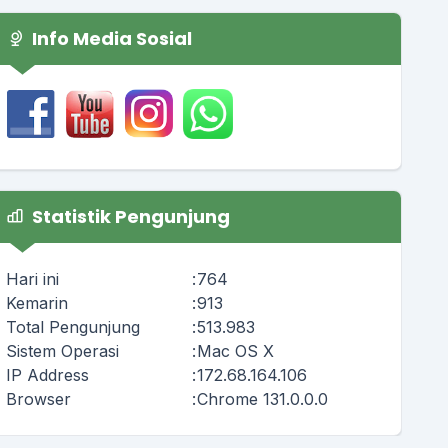
Info Media Sosial
Statistik Pengunjung
Hari ini
:
764
Kemarin
:
913
Total Pengunjung
:
513.983
Sistem Operasi
:
Mac OS X
IP Address
:
172.68.164.106
Browser
:
Chrome 131.0.0.0