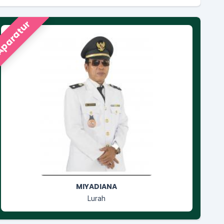
paratur
RUSGIYANTI
Jagabaya