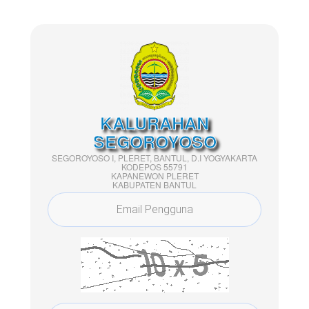
KALURAHAN
SEGOROYOSO
SEGOROYOSO I, PLERET, BANTUL, D.I YOGYAKARTA
KODEPOS 55791
KAPANEWON PLERET
KABUPATEN BANTUL